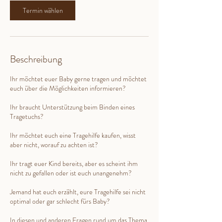
i
Termin wählen
n
.
Beschreibung
Ihr möchtet euer Baby gerne tragen und möchtet
euch über die Möglichkeiten informieren?
Ihr braucht Unterstützung beim Binden eines
Tragetuchs?
Ihr möchtet euch eine Tragehilfe kaufen, wisst
aber nicht, worauf zu achten ist?
Ihr tragt euer Kind bereits, aber es scheint ihm
nicht zu gefallen oder ist euch unangenehm?
Jemand hat euch erzählt, eure Tragehilfe sei nicht
optimal oder gar schlecht fürs Baby?
​In diesen und anderen Fragen rund um das Thema