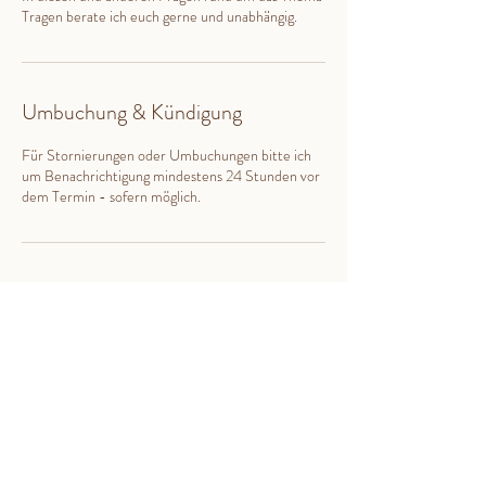
Tragen berate ich euch gerne und unabhängig.
Umbuchung & Kündigung
Für Stornierungen oder Umbuchungen bitte ich
um Benachrichtigung mindestens 24 Stunden vor
dem Termin - sofern möglich.
Kontaktangaben
01787742754
romina@mein-naturtalent.de
Graben-Neudorf, Graben-Neudorf, Deutschland