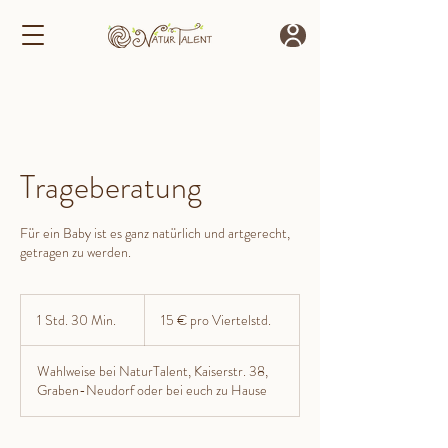
Trageberatung
Für ein Baby ist es ganz natürlich und artgerecht,
getragen zu werden.
15
€
1 Std. 30 Min.
1
15 € pro Viertelstd.
pro
Viertelstd.
S
t
Wahlweise bei NaturTalent, Kaiserstr. 38,
d
Graben-Neudorf oder bei euch zu Hause
3
0
M